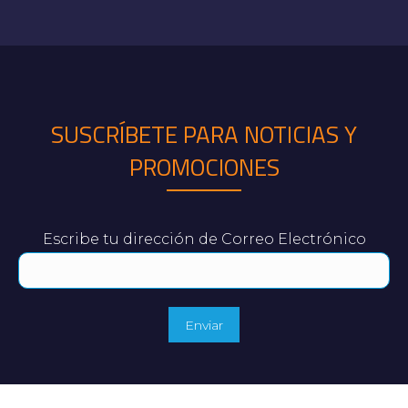
Este
producto
tiene
múltiples
variantes.
SUSCRÍBETE PARA NOTICIAS Y
Las
PROMOCIONES
opciones
se
pueden
Escribe tu dirección de Correo Electrónico
elegir
en
la
página
de
producto