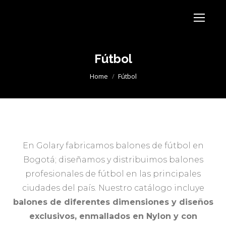
Fútbol
You are here:
Home
Fútbol
En Golary fabricamos balones de fútbol en
Bogotá; diseñamos y distribuimos balones
profesionales de fútbol en las principales
ciudades del país. Nuestro catálogo incluye
balones de diferentes dimensiones y diseños
exclusivos, enmallados en Nylon y con