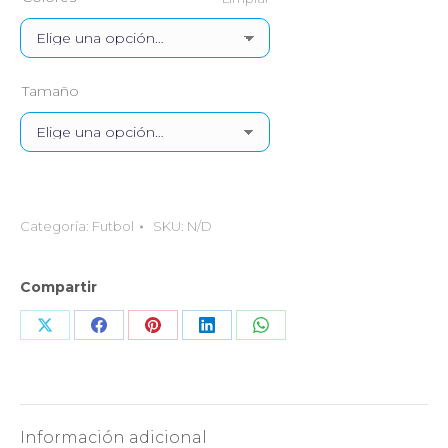
Tamaño
Categoría:
Futbol
SKU:
N/D
Compartir
Share
Share
Share
Share
Share
on
on
on
on
on
X
Facebook
Pinterest
LinkedIn
WhatsApp
Información adicional