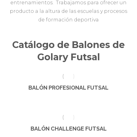
entrenamientos. Trabajamos para ofrecer un
producto a la altura de las escuelas y procesos
de formación deportiva
Catálogo de Balones de
Golary Futsal
BALÓN PROFESIONAL FUTSAL
Este
producto
tiene
BALÓN CHALLENGE FUTSAL
múltiples