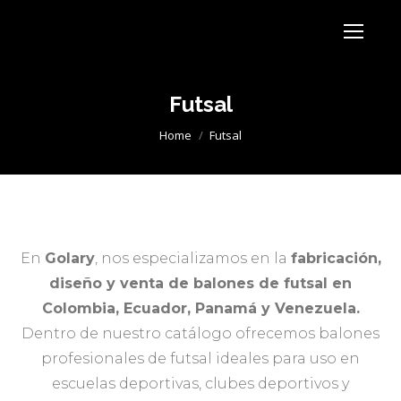
Futsal
You are here:
Home
Futsal
En
Golary
, nos especializamos en la
fabricación,
diseño y venta de balones de futsal en
Colombia, Ecuador, Panamá y Venezuela.
Dentro de nuestro catálogo ofrecemos balones
profesionales de futsal ideales para uso en
escuelas deportivas, clubes deportivos y